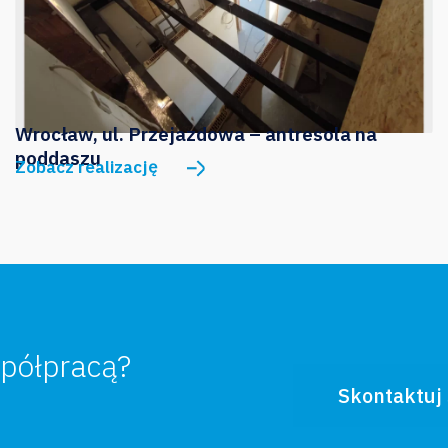
Wrocław, ul. Przejazdowa – antresola na
poddaszu
Zobacz realizację
półpracą?
Skontaktuj 