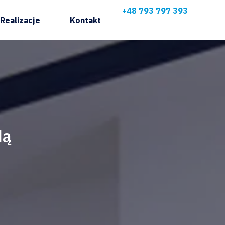
+48 793 797 393
Realizacje
Kontakt
dą