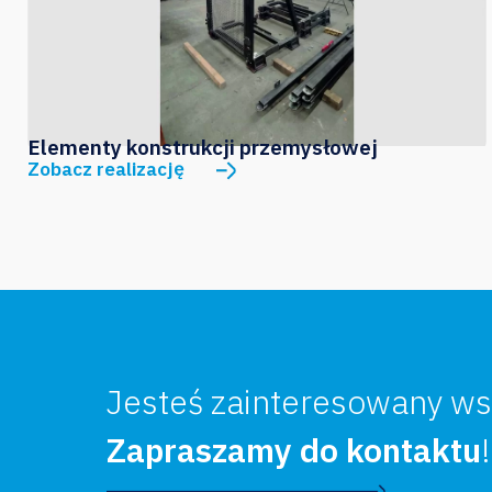
Elementy konstrukcji przemysłowej
Zobacz realizację
Jesteś zainteresowany ws
Zapraszamy do kontaktu
!