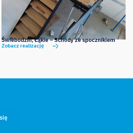
Świebodzin, Łąkie – Schody ze spocznikiem
Zobacz realizację
się