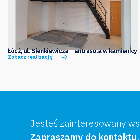
Łódź, ul. Sienkiewicza – antresola w kamienicy
Zobacz realizację
Jesteś zainteresowany ws
Zapraszamy do kontaktu
!