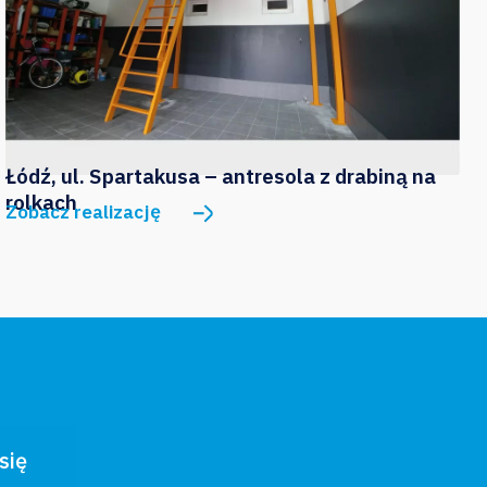
Łódź, ul. Spartakusa – antresola z drabiną na
rolkach
Zobacz realizację
się